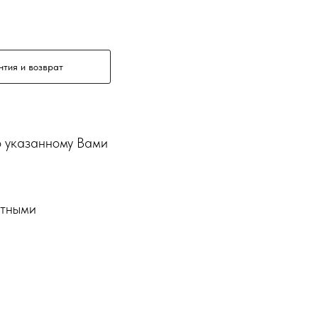
нтия и возврат
о указанному Вами
ртными