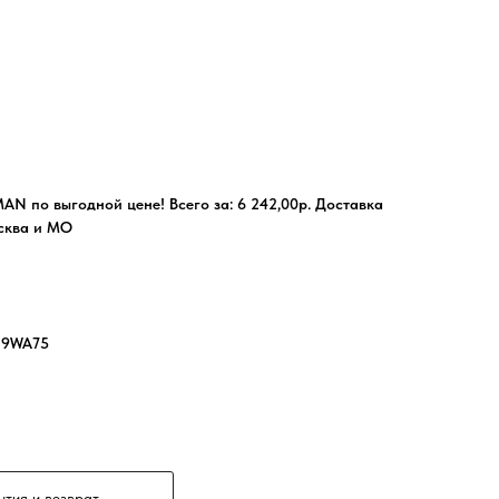
AN по выгодной цене! Всего за: 6 242,00р. Доставка
сква и МО
19WA75
нтия и возврат