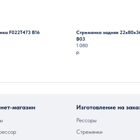
нка F022T473 B16
Стремянка задняя 22х80х3
B03
1 080
р.
Загрузить ещё
нет-магазин
Изготовление на зака
ы
Рессоры
рессор
Стремянки