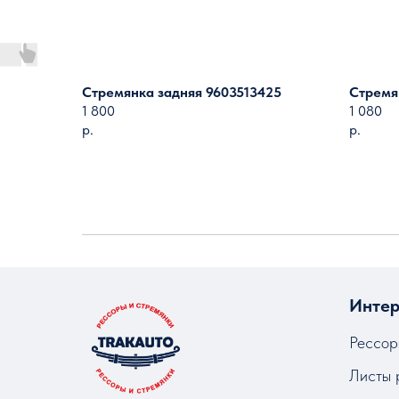
Стремянка задняя 9603513425
Стремя
1 800
1 080
р.
р.
Интер
Рессор
Листы 