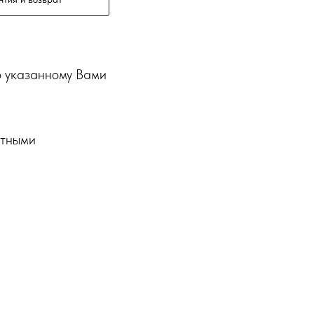
о указанному Вами
ртными