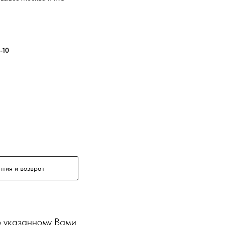
-10
нтия и возврат
о указанному Вами