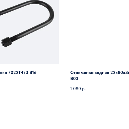
нка F022T473 B16
Стремянка задняя 22х80х3
B03
1 080
р.
Загрузить ещё