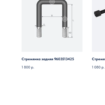
Стремянка задняя 9603513425
Стремя
1 800
р.
1 080
р.