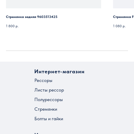
Стремянка задняя 9603513425
Стремянка F
1 800
р.
1 080
р.
Интернет-магазин
Рессоры
Листы рессор
Полурессоры
Стремянки
Болты и гайки