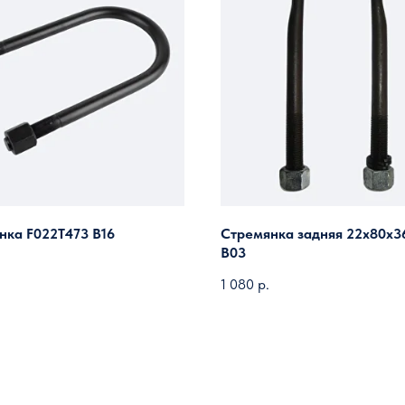
нка F022T473 B16
Стремянка задняя 22х80х3
B03
1 080
р.
Загрузить ещё