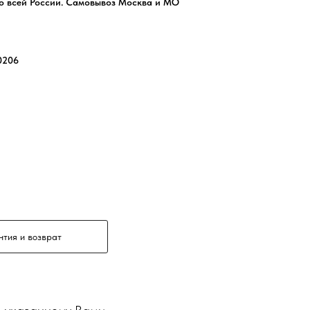
 по всей России. Самовывоз Москва и МО
0206
нтия и возврат