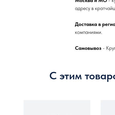
Москва и МО
- к
адресу в кратчайш
Доставка в реги
компаниями.
Самовывоз
- Кру
С этим товар