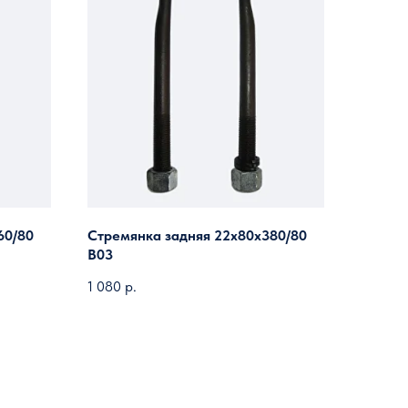
60/80
Стремянка задняя 22х80х380/80
B03
1 080
р.