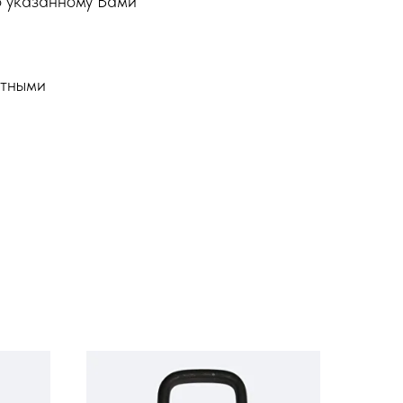
о указанному Вами
ртными