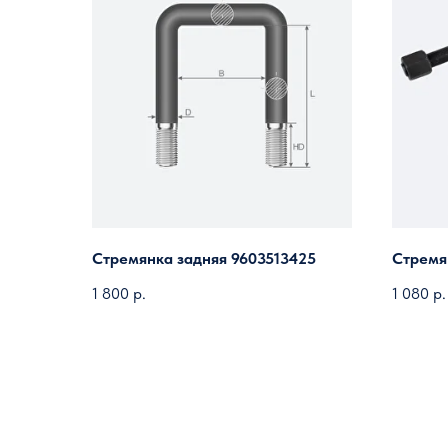
Стремянка задняя 9603513425
Стремя
1 800
р.
1 080
р.