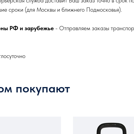
урьерская служба доставит Ваш заказ точно в срок п
ие сроки (для Москвы и ближнего Подмосковья).
оны РФ и зарубежье
- Отправляем заказы транспо
глосуточно
ом покупают