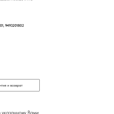
01, 9493201802
нтия и возврат
о указанному Вами