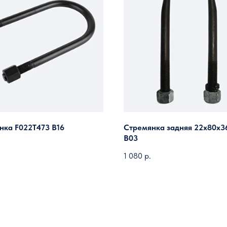
нка F022T473 B16
Стремянка задняя 22х80х3
B03
1 080
р.
Загрузить ещё