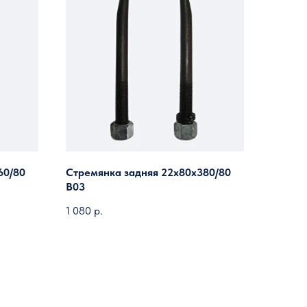
60/80
Стремянка задняя 22х80х380/80
B03
1 080
р.