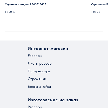
Стремянка задняя 9603513425
Стремянка F
1 800
р.
1 080
р.
Интернет-магазин
Рессоры
Листы рессор
Полурессоры
Стремянки
Болты и гайки
Изготовление на заказ
Рессоры