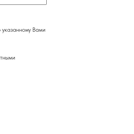
о указанному Вами
ртными