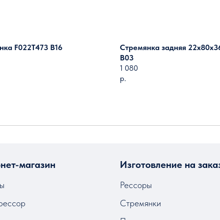
нка F022T473 B16
Стремянка задняя 22х80х3
B03
1 080
р.
Загрузить ещё
нет-магазин
Изготовление на зака
ы
Рессоры
рессор
Стремянки