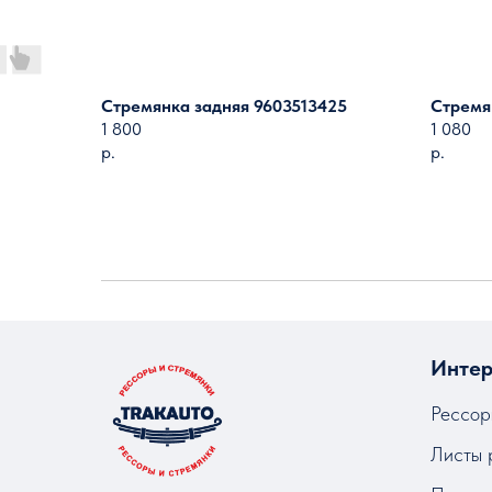
Стремянка задняя 9603513425
Стремя
1 800
1 080
р.
р.
Интер
Рессор
Листы 