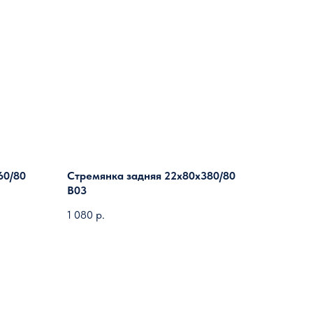
60/80
Стремянка задняя 22х80х380/80
B03
1 080
р.