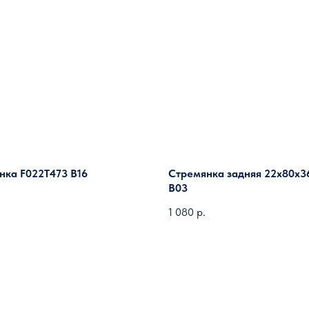
нка F022T473 B16
Стремянка задняя 22х80х3
B03
1 080
р.
Загрузить ещё