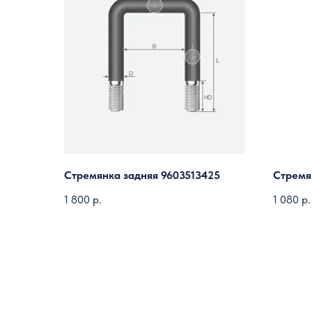
Стремянка задняя 9603513425
Стремя
1 800
р.
1 080
р.