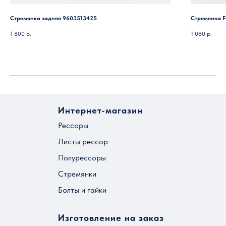
Стремянка задняя 9603513425
Стремянка F
1 800
р.
1 080
р.
Интернет-магазин
Рессоры
Листы рессор
Полурессоры
Стремянки
Болты и гайки
Изготовление на заказ