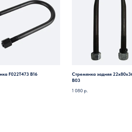
нка F022T473 B16
Стремянка задняя 22х80х3
B03
1 080
р.
Загрузить ещё