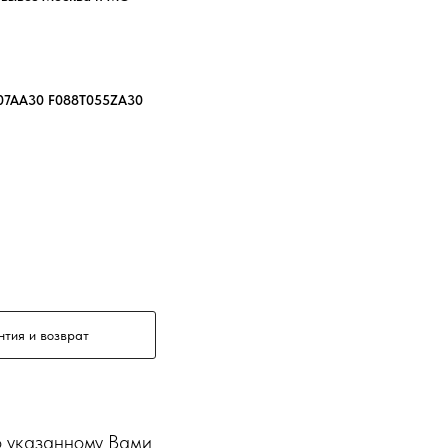
07AA30 F088T055ZA30
нтия и возврат
о указанному Вами