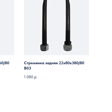
60/80
Стремянка задняя 22х80х380/80
B03
1 080
р.