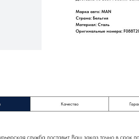
Марка авто: MAN
Страна: Бельгия
Материал: Сталь
Оригинальные номера: F088T2
а
Качество
Гара
урьерская служба доставит Ваш заказ точно в срок п