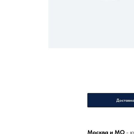
Доставк
Москва и МО
- к