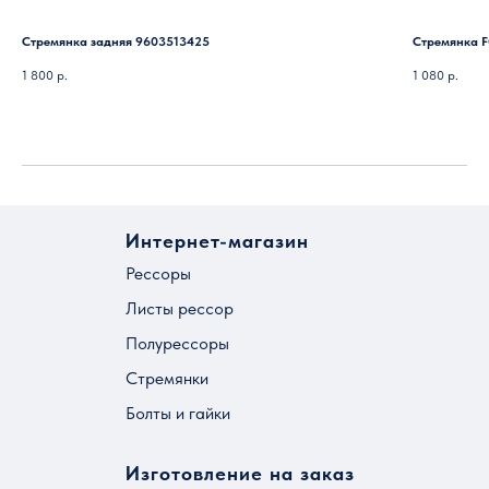
Стремянка задняя 9603513425
Стремянка F
1 800
р.
1 080
р.
Интернет-магазин
Рессоры
Листы рессор
Полурессоры
Стремянки
Болты и гайки
Изготовление на заказ