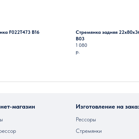
нка F022T473 B16
Стремянка задняя 22х80х3
B03
1 080
р.
Загрузить ещё
нет-магазин
Изготовление на зака
ы
Рессоры
рессор
Стремянки