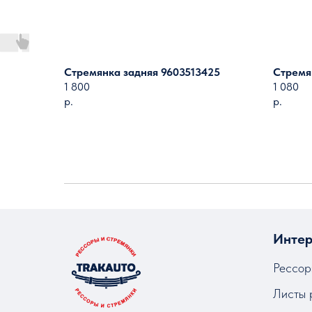
Стремянка задняя 9603513425
Стремя
1 800
1 080
р.
р.
Интер
Рессор
Листы 