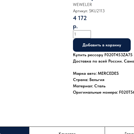
WEWELER
Артикул:
SKU2113
4 172
р.
Добавить в корзину
Купить рессору F020T453ZA75 н
Доставка по всей России. Сам
Марка авто: MERCEDES
Страна: Бельгия
Материал: Сталь
Оригинальные номера: F020T5
а
Качество
Гара