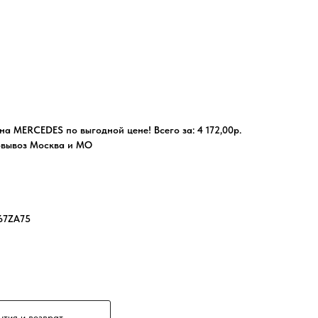
а MERCEDES по выгодной цене! Всего за: 4 172,00р.
овывоз Москва и МО
67ZA75
нтия и возврат