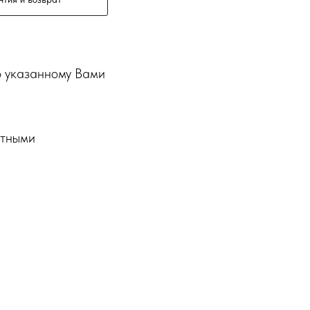
о указанному Вами
ртными