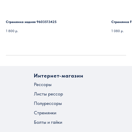
Стремянка задняя 9603513425
Стремянка F
1 800
р.
1 080
р.
Интернет-магазин
Рессоры
Листы рессор
Полурессоры
Стремянки
Болты и гайки