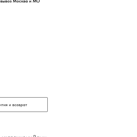
овывоз Москва и МО
нтия и возврат