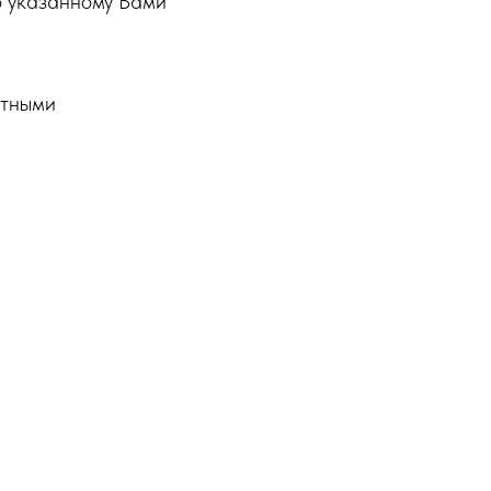
о указанному Вами
ртными