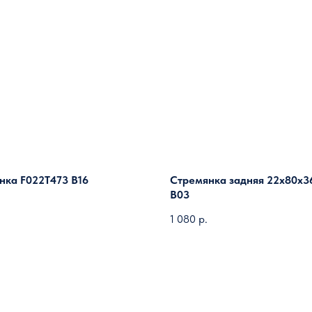
нка F022T473 B16
Стремянка задняя 22х80х3
B03
1 080
р.
Загрузить ещё