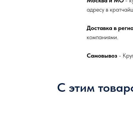
Москва и МО
- к
адресу в кратчайш
Доставка в реги
компаниями.
Самовывоз
- Кру
С этим товар