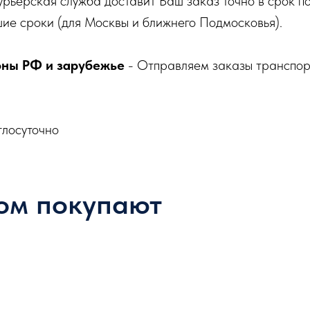
урьерская служба доставит Ваш заказ точно в срок п
ие сроки (для Москвы и ближнего Подмосковья).
оны РФ и зарубежье
- Отправляем заказы транспо
глосуточно
ом покупают