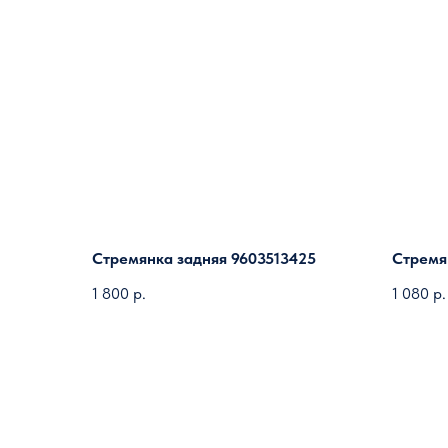
Стремянка задняя 9603513425
Стремя
1 800
р.
1 080
р.