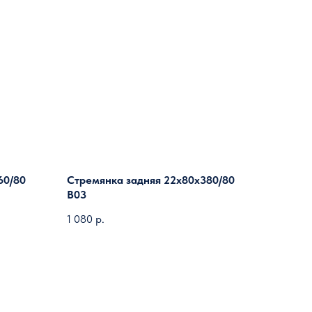
60/80
Стремянка задняя 22х80х380/80
B03
1 080
р.