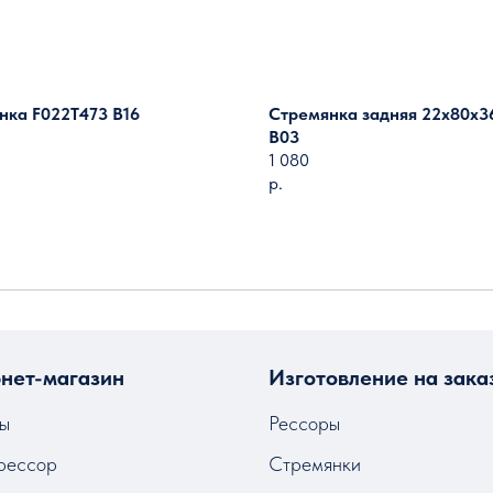
нка F022T473 B16
Стремянка задняя 22х80х3
B03
1 080
р.
Загрузить ещё
нет-магазин
Изготовление на зака
ы
Рессоры
рессор
Стремянки