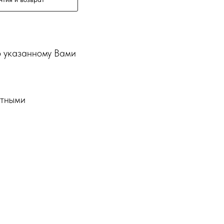
о указанному Вами
ртными