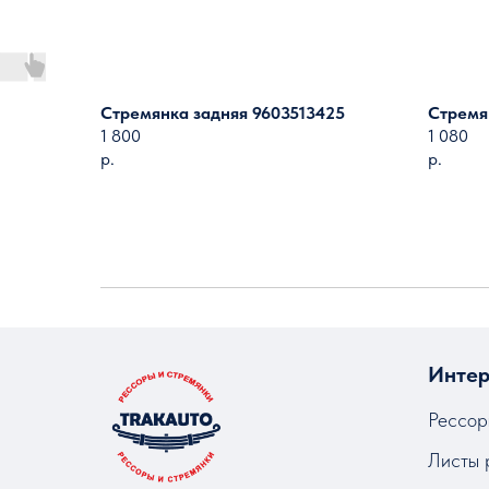
Стремянка задняя 9603513425
Стремя
1 800
1 080
р.
р.
Интер
Рессор
Листы 