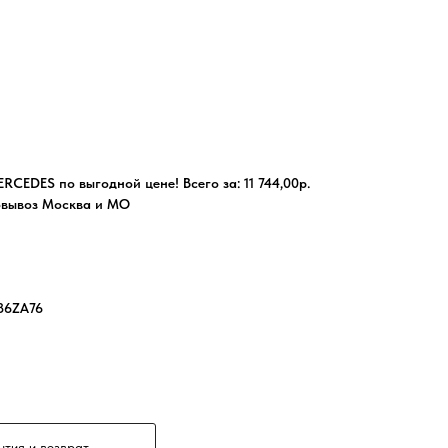
RCEDES по выгодной цене! Всего за: 11 744,00р.
овывоз Москва и МО
86ZA76
нтия и возврат