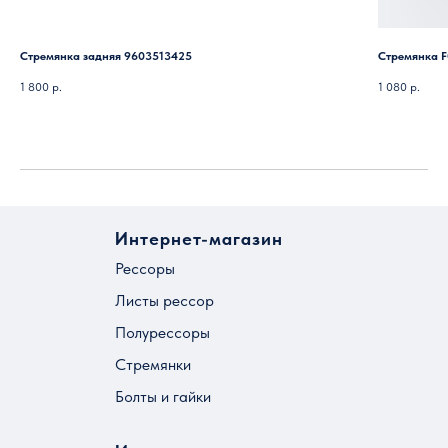
Стремянка задняя 9603513425
Стремянка F
1 800
р.
1 080
р.
Интернет-магазин
Рессоры
Листы рессор
Полурессоры
Стремянки
Болты и гайки