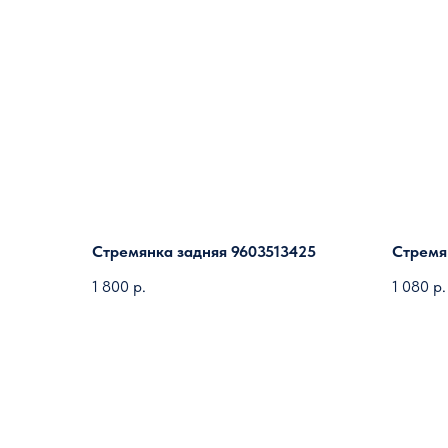
Стремянка задняя 9603513425
Стремя
1 800
р.
1 080
р.