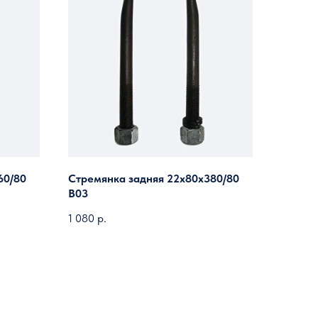
60/80
Стремянка задняя 22х80х380/80
B03
1 080
р.