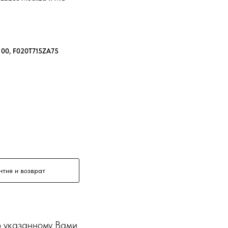
00, F020T715ZA75
нтия и возврат
о указанному Вами