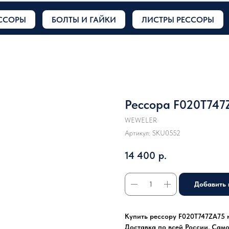
ССОРЫ
БОЛТЫ И ГАЙКИ
ЛИСТРЫ РЕССОРЫ
Рессора F020T747
WEWELER
Артикул:
SKU0552
14 400
р.
Добавить 
Купить рессору F020T747ZA75 н
Доставка по всей России. Сам