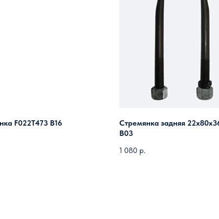
нка F022T473 B16
Стремянка задняя 22х80х3
B03
1 080
р.
Загрузить ещё