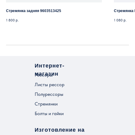
Стремянка задняя 9603513425
Стремянка 
1 800
р.
1 080
р.
Интернет-
магазин
Рессоры
Листы рессор
Полурессоры
Стремянки
Болты и гайки
Изготовление на