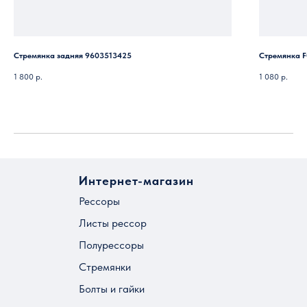
Стремянка задняя 9603513425
Стремянка F
1 800
р.
1 080
р.
Интернет-магазин
Рессоры
Листы рессор
Полурессоры
Стремянки
Болты и гайки