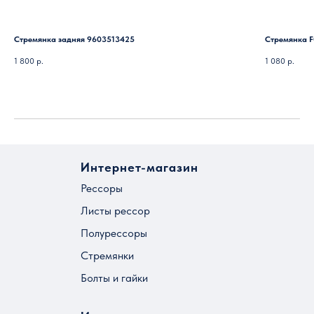
Стремянка задняя 9603513425
Стремянка F
1 800
р.
1 080
р.
Интернет-магазин
Рессоры
Листы рессор
Полурессоры
Стремянки
Болты и гайки