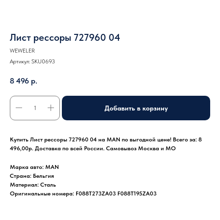
Лист рессоры 727960 04
WEWELER
Артикул:
SKU0693
8 496
р.
Добавить в корзину
Купить Лист рессоры 727960 04 на MAN по выгодной цене! Всего за: 8
496,00р. Доставка по всей России. Самовывоз Москва и МО
Марка авто: MAN
Страна: Бельгия
Материал: Сталь
Оригинальные номера: F088T273ZA03 F088T195ZA03