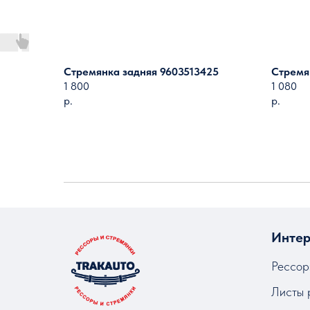
Стремянка задняя 9603513425
Стремя
1 800
1 080
р.
р.
Интер
Рессор
Листы 