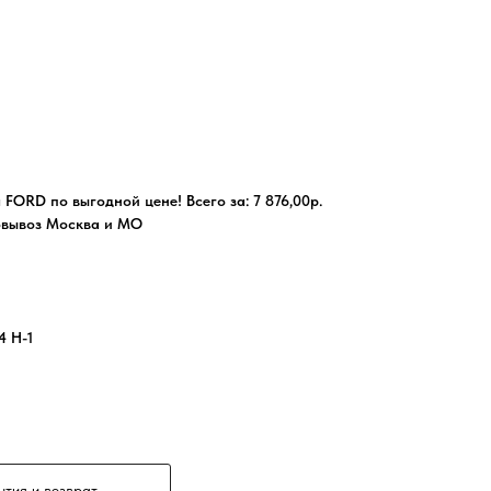
 FORD по выгодной цене! Всего за: 7 876,00р.
овывоз Москва и МО
4 H-1
нтия и возврат