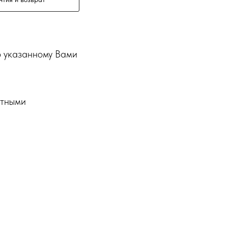
о указанному Вами
ртными