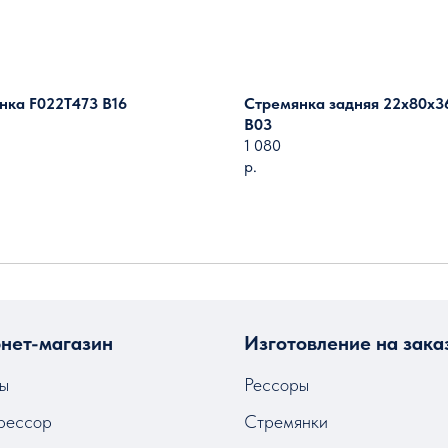
нка F022T473 B16
Стремянка задняя 22х80х3
B03
1 080
р.
Загрузить ещё
нет-магазин
Изготовление на зака
ы
Рессоры
рессор
Стремянки