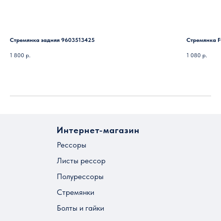
Стремянка задняя 9603513425
Стремянка F
1 800
р.
1 080
р.
Интернет-магазин
Рессоры
Листы рессор
Полурессоры
Стремянки
Болты и гайки