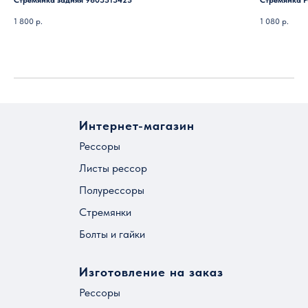
Стремянка задняя 9603513425
Стремянка F
1 800
р.
1 080
р.
Интернет-магазин
Рессоры
Листы рессор
Полурессоры
Стремянки
Болты и гайки
Изготовление на заказ
Рессоры