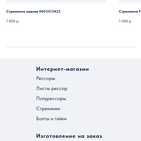
Стремянка задняя 9603513425
Стремянка F
1 800
р.
1 080
р.
Интернет-магазин
Рессоры
Листы рессор
Полурессоры
Стремянки
Болты и гайки
Изготовление на заказ