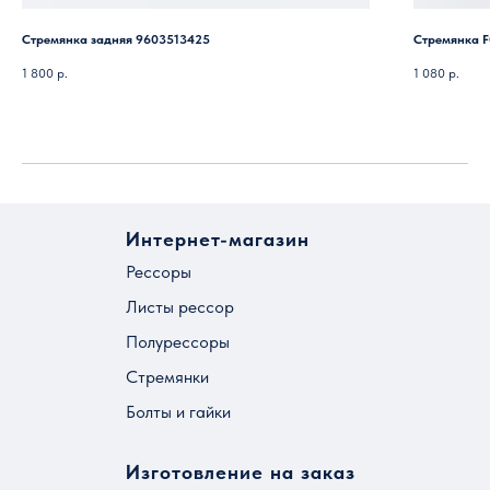
Стремянка задняя 9603513425
Стремянка F
1 800
р.
1 080
р.
Интернет-магазин
Рессоры
Листы рессор
Полурессоры
Стремянки
Болты и гайки
Изготовление на заказ